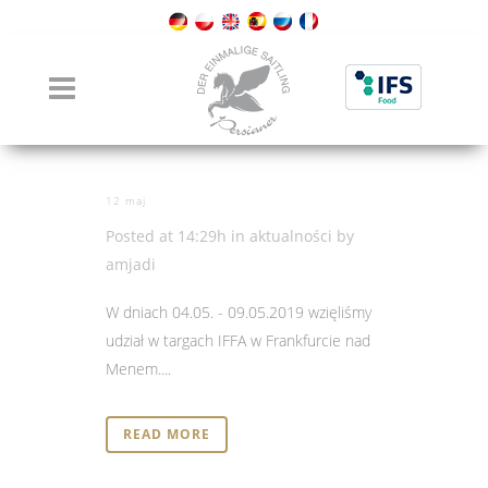
aktualności
12 maj
Serdecznie dziękujemy za odwiedzenie
naszego stoiska.
Posted at 14:29h
in
aktualności
by
amjadi
W dniach 04.05. - 09.05.2019 wzięliśmy
udział w targach IFFA w Frankfurcie nad
Menem....
READ MORE