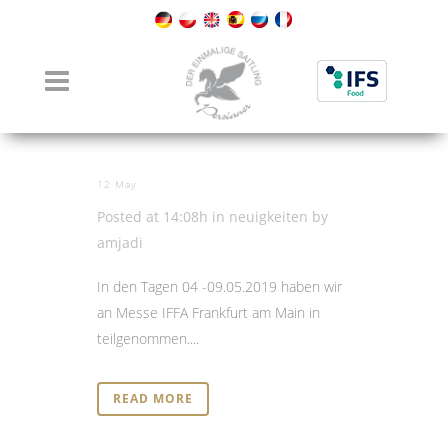
Author: amjadi
12 May
Vielen Dank für Ihren Besuch auf
unserem Messestand!
Posted at 14:08h
in
neuigkeiten
by
amjadi
In den Tagen 04 -09.05.2019 haben wir
an Messe IFFA Frankfurt am Main in
teilgenommen....
READ MORE